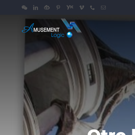
跳
WeChat
LinkedIn
Weibo
Pinterest
Youku
Vimeo
Phone
电
过
邮
内
容