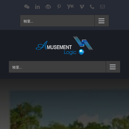
跳
WeChat
LinkedIn
Weibo
Pinterest
Youku
Vimeo
Phone
电
邮
过
内
转至...
容
转至...