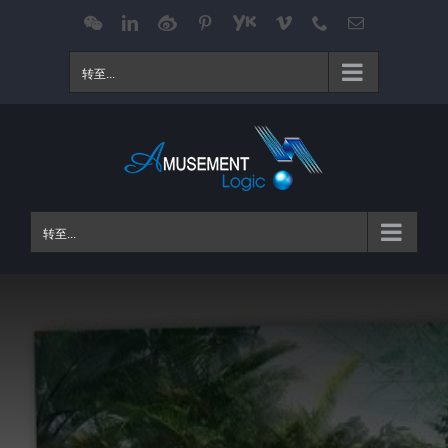
跳
WeChat
LinkedIn
Weibo
Pinterest
Youku
Vimeo
Phone
电
邮
过
内
转至...
容
转至...