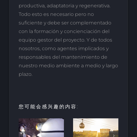
productiva, adaptatoria y regenerativa.
Todo esto es necesario pero no
suficiente y debe ser complementado
con la formación y concienciación del
equipo gestor del proyecto. Y de todos
nosotros, como agentes implicados y
responsables del mantenimiento de
nuestro medio ambiente a medio y largo
plazo.
您可能会感兴趣的内容:
酒店和度假
村的创新：
HALO垂直
最古
里维埃拉-纳
移动项目荣
地下