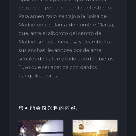
recuerdan por la anécdota del estreno.
Para amenizarlo, se trajo a la Bolsa de
Madrid una elefanta, de nombre Clarisa,
que, ante el alboroto del centro de
Madrid, se puso nerviosa y deambuló a
sus anchas llevándose por delante
señales de tráfico y todo tipo de objetos.
Tuvo que ser abatida con dardos
tranquilizadores.
您可能会感兴趣的内容:
酒店和度假
村的创新：
HALO垂直
最古
里维埃拉-纳
移动项目荣