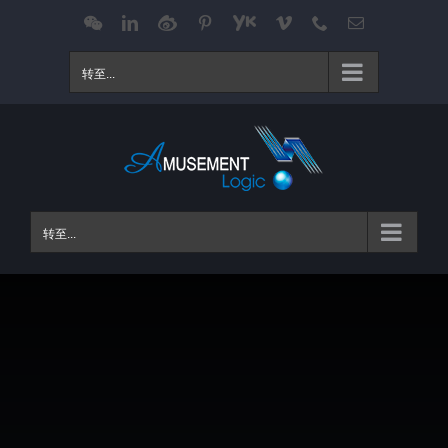
跳
WeChat
LinkedIn
Weibo
Pinterest
Youku
Vimeo
Phone
电
邮
过
内
转至...
容
转至...