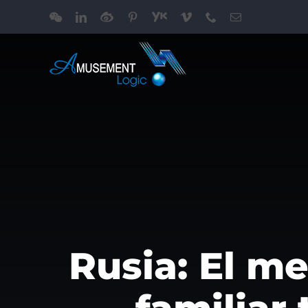
跳
WeChat
LinkedIn
Weibo
Pinterest
Youku
Vimeo
Phone
电
过
邮
内
容
Rusia: El m