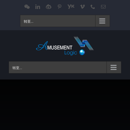
跳
WeChat
LinkedIn
Weibo
Pinterest
Youku
Vimeo
Phone
电
邮
过
内
转至...
容
转至...