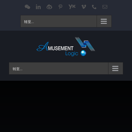
跳
WeChat
LinkedIn
Weibo
Pinterest
Youku
Vimeo
Phone
电
邮
过
内
转至...
容
转至...