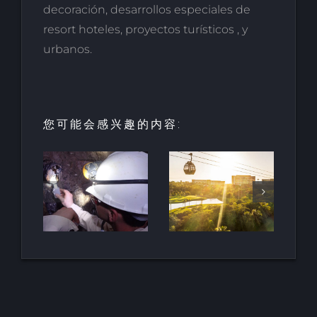
decoración, desarrollos especiales de
resort hoteles, proyectos turísticos , y
urbanos.
您可能会感兴趣的内容:
酒店和度假
村的创新：
HALO垂直
最古
里维埃拉-纳
移动项目荣
地下
亚里特的新
获LOOP设
南非
巴亚尔塔酒
计奖
店