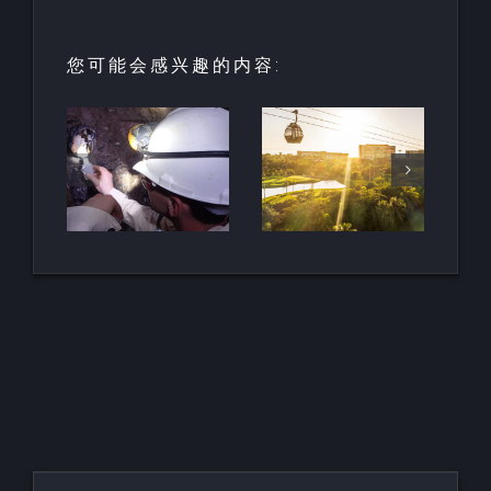
您可能会感兴趣的内容:
酒店和度假
村的创新：
HALO垂直
最古
里维埃拉-纳
移动项目荣
地下
亚里特的新
获LOOP设
南非
巴亚尔塔酒
计奖
店