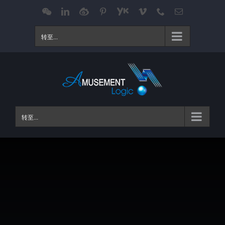
跳
WeChat
LinkedIn
Weibo
Pinterest
Youku
Vimeo
Phone
电
邮
过
内
转至...
容
转至...