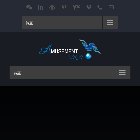
跳
WeChat
LinkedIn
Weibo
Pinterest
Youku
Vimeo
Phone
电
邮
过
内
转至...
容
转至...