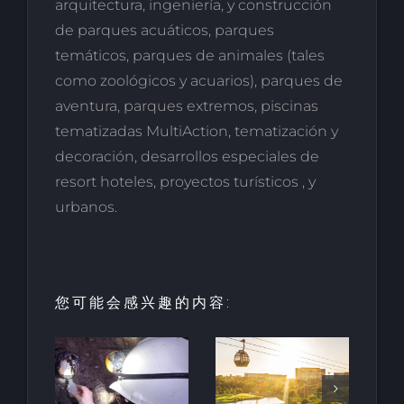
arquitectura, ingeniería, y construcción
de parques acuáticos, parques
temáticos, parques de animales (tales
como zoológicos y acuarios), parques de
aventura, parques extremos, piscinas
tematizadas MultiAction, tematización y
decoración, desarrollos especiales de
resort hoteles, proyectos turísticos , y
urbanos.
您可能会感兴趣的内容:
酒店和度假
村的创新：
HALO垂直
最古
里维埃拉-纳
移动项目荣
地下
亚里特的新
获LOOP设