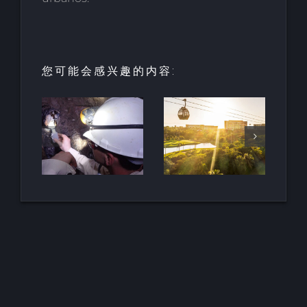
您可能会感兴趣的内容:
酒店和度假
村的创新：
HALO垂直
最古
里维埃拉-纳
移动项目荣
地下
亚里特的新
获LOOP设
南非
巴亚尔塔酒
计奖
店