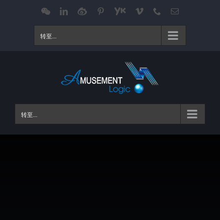
跳
WeChat
LinkedIn
Weibo
Pinterest
Youku
Vimeo
Phone
电
邮
过
内
转至...
容
转至...