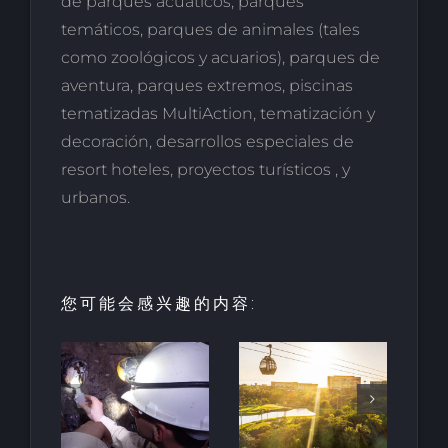
de parques acuáticos, parques
temáticos, parques de animales (tales
como zoológicos y acuarios), parques de
aventura, parques extremos, piscinas
tematizadas MultiAction, tematización y
decoración, desarrollos especiales de
resort hoteles, proyectos turísticos , y
urbanos.
您可能会感兴趣的内容:
酒店和度假
村的创新：
HALO垂直
最古
里维埃拉-纳
移动项目荣
地下
亚里特的新
获LOOP设
南非
巴亚尔塔酒
计奖