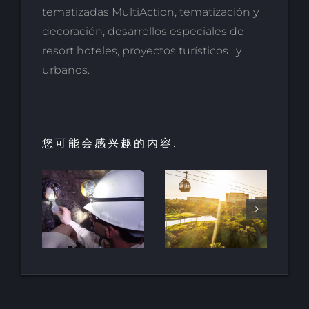
tematizadas MultiAction, tematización y
decoración, desarrollos especiales de
resort hoteles, proyectos turísticos , y
urbanos.
您可能会感兴趣的内容:
酒店和度假
村的创新：
HALO垂直
最古
里维埃拉-纳
移动项目荣
地下
亚里特的新
获LOOP设
南非
巴亚尔塔酒
计奖
店