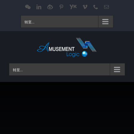
跳
WeChat
LinkedIn
Weibo
Pinterest
Youku
Vimeo
Phone
电
邮
过
内
转至...
容
转至...